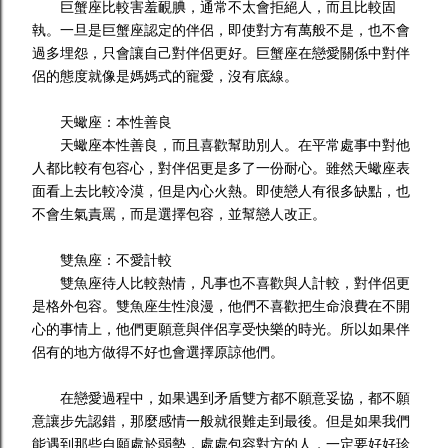
巨蟹座比較害羞靦腆，通常不太會拒絕人，而且比較固
執。一旦是巨蟹座認定的伴侶，即使對方有萬般不是，也不會
過多埋怨，只會讓自己對伴侶更好。巨蟹座在戀愛關係中對伴
侶的態度就像是媽媽式的寵愛，沒有底線。
天蠍座：本性善良
天蠍座本性善良，而且喜歡幫助別人。在平常處事中對他
人都比較有包容心，對伴侶更是多了一份耐心。雖然天蠍座表
面看上去比較冷漠，但是內心火熱。即使戀人有很多缺點，也
不會生氣責罵，而是選擇包容，並幫戀人改正。
雙魚座：不愛計較
雙魚座待人比較熱情，凡事也不喜歡與人計較，對伴侶更
是格外包容。雙魚座生性浪漫，他們不喜歡把生命浪費在不開
心的事情上，他們更願意與伴侶享受快樂的時光。所以如果伴
侶有的地方做得不好也會選擇原諒他們。
在戀愛過程中，如果遇到矛盾雙方都不願意妥協，都不願
意讓步先認錯，那麼感情一般就很難走到最後。但是如果我們
能遇到那些自願處於弱勢，處處包容對方的人，一定要好好珍