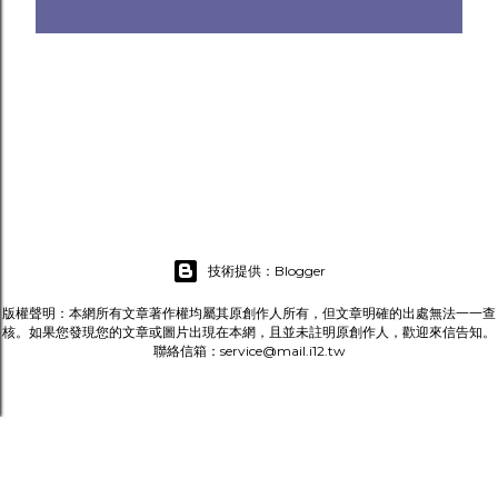
技術提供：Blogger
版權聲明：本網所有文章著作權均屬其原創作人所有，但文章明確的出處無法一一查
核。如果您發現您的文章或圖片出現在本網，且並未註明原創作人，歡迎來信告知。
聯絡信箱：service@mail.i12.tw