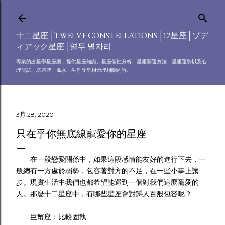
跳到主要內容
十二星座│TWELVE CONSTELLATIONS│12星座│ゾデ
ィアック星座│열두 별자리
專業的占星學星座網，提供星座知識、星座個性分析、星座開運方法、星座運勢以及心
理測試、塔羅牌、風水、生肖等星相命理相關內容。
3月 28, 2020
只在乎你無底線寵愛你的星座
在一段戀愛關係中，如果這段感情能友好的進行下去，一
般總有一方處於弱勢，包容著對方的不足，在一些小事上讓
步。現實生活中我們也都希望能遇到一個對我們這麼寵愛的
人。那麼十二星座中，有哪些星座會對戀人百般包容呢？
巨蟹座：比較固執