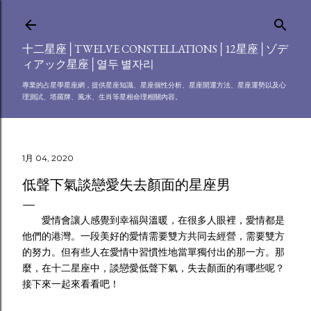
跳到主要內容
十二星座│TWELVE CONSTELLATIONS│12星座│ゾデ
ィアック星座│열두 별자리
專業的占星學星座網，提供星座知識、星座個性分析、星座開運方法、星座運勢以及心
理測試、塔羅牌、風水、生肖等星相命理相關內容。
1月 04, 2020
低聲下氣談戀愛失去顏面的星座男
愛情會讓人感覺到幸福與溫暖，在很多人眼裡，愛情都是
他們的港灣。一段美好的愛情需要雙方共同去經營，需要雙方
的努力。但有些人在愛情中習慣性地當單獨付出的那一方。那
麼，在十二星座中，談戀愛低聲下氣，失去顏面的有哪些呢？
接下來一起來看看吧！