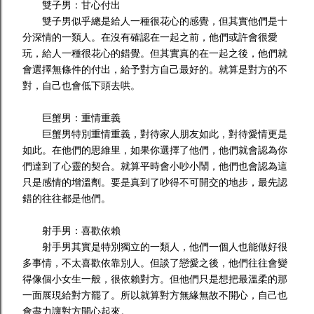
雙子男：甘心付出
雙子男似乎總是給人一種很花心的感覺，但其實他們是十
分深情的一類人。在沒有確認在一起之前，他們或許會很愛
玩，給人一種很花心的錯覺。但其實真的在一起之後，他們就
會選擇無條件的付出，給予對方自己最好的。就算是對方的不
對，自己也會低下頭去哄。
巨蟹男：重情重義
巨蟹男特別重情重義，對待家人朋友如此，對待愛情更是
如此。在他們的思維里，如果你選擇了他們，他們就會認為你
們達到了心靈的契合。就算平時會小吵小鬧，他們也會認為這
只是感情的增溫劑。要是真到了吵得不可開交的地步，最先認
錯的往往都是他們。
射手男：喜歡依賴
射手男其實是特別獨立的一類人，他們一個人也能做好很
多事情，不太喜歡依靠別人。但談了戀愛之後，他們往往會變
得像個小女生一般，很依賴對方。但他們只是想把最溫柔的那
一面展現給對方罷了。所以就算對方無緣無故不開心，自己也
會盡力讓對方開心起來。