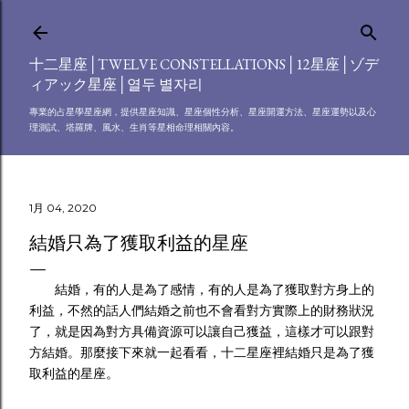
跳到主要內容
十二星座│TWELVE CONSTELLATIONS│12星座│ゾデ
ィアック星座│열두 별자리
專業的占星學星座網，提供星座知識、星座個性分析、星座開運方法、星座運勢以及心
理測試、塔羅牌、風水、生肖等星相命理相關內容。
1月 04, 2020
結婚只為了獲取利益的星座
結婚，有的人是為了感情，有的人是為了獲取對方身上的
利益，不然的話人們結婚之前也不會看對方實際上的財務狀況
了，就是因為對方具備資源可以讓自己獲益，這樣才可以跟對
方結婚。那麼接下來就一起看看，十二星座裡結婚只是為了獲
取利益的星座。