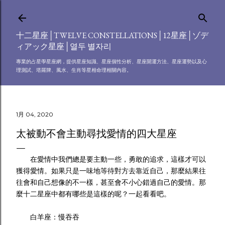
跳到主要內容
十二星座│TWELVE CONSTELLATIONS│12星座│ゾデ
ィアック星座│열두 별자리
專業的占星學星座網，提供星座知識、星座個性分析、星座開運方法、星座運勢以及心
理測試、塔羅牌、風水、生肖等星相命理相關內容。
1月 04, 2020
太被動不會主動尋找愛情的四大星座
在愛情中我們總是要主動一些，勇敢的追求，這樣才可以
獲得愛情。如果只是一味地等待對方去靠近自己，那麼結果往
往會和自己想像的不一樣，甚至會不小心錯過自己的愛情。那
麼十二星座中都有哪些是這樣的呢？一起看看吧。
白羊座：慢吞吞