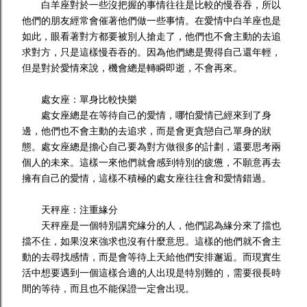
白羊座對於一些沒把握的事情往往是比較的慢吞吞，所以
他們的朋友經常會催著他們做一些事情。在愛情中白羊座也是
如此，眼看著對方都要被別人搶走了，他們也不會主動的去追
求對方，只是這樣慢吞吞的。因為他們總是覺得自己還年輕，
但是對於愛情來說，機會總是轉瞬即逝，不會再來。
處女座：單身比較快樂
處女座總是在等待自己的愛情，哪怕愛情已經來到了身
邊，他們也不會主動的去追求，而是會更貪戀自己單身的狀
態。處女座總是擔心自己要為對方做很多的計劃，還要思考兩
個人的未來。這樣一來他們就會感到特別的疲憊，不願意再去
擁有自己的愛情，這樣不積極的處女座往往會和愛情錯過。
天秤座：注重緣分
天秤座是一個特別講究緣分的人，他們認為緣分來了擋也
擋不住，如果沒來強求也沒有什麼意思。這樣的他們就不會主
動的去尋找感情，而是會等待上天給他們安排邂逅。而現實生
活中想要遇到一個這樣合適的人出現是特別難的，需要很長時
間的等待，而且也不能保證一定會出現。