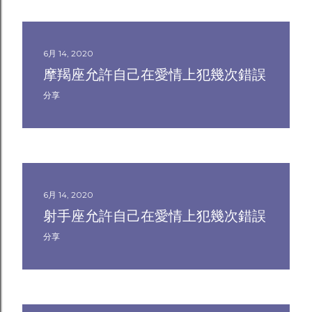
6月 14, 2020
摩羯座允許自己在愛情上犯幾次錯誤
分享
6月 14, 2020
射手座允許自己在愛情上犯幾次錯誤
分享