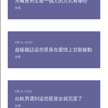
天蠍座男生寵一個人的方式有哪些
分享
6月 14, 2020
超級聽話這些星座在愛情上甘願被動
分享
6月 14, 2020
出軌男遇到這些星座女就完蛋了
分享