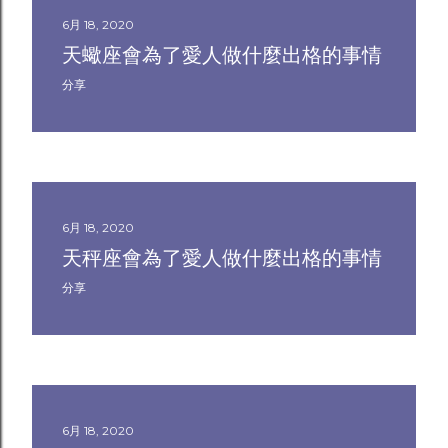
6月 18, 2020
天蠍座會為了愛人做什麼出格的事情
分享
6月 18, 2020
天秤座會為了愛人做什麼出格的事情
分享
6月 18, 2020