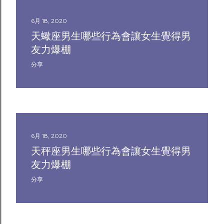
6月 18, 2020
天蠍座男生哪些行為會讓女生覺得男
友力爆棚
分享
6月 18, 2020
天秤座男生哪些行為會讓女生覺得男
友力爆棚
分享