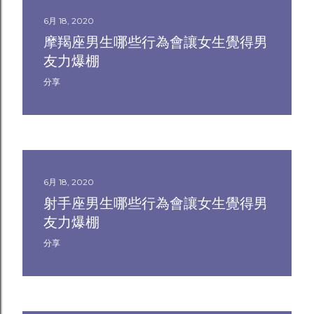
6月 18, 2020
摩羯座男生哪些行為會讓女生覺得男
友力爆棚
分享
6月 18, 2020
射手座男生哪些行為會讓女生覺得男
友力爆棚
分享