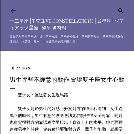
跳到主要內容
十二星座│TWELVE CONSTELLATIONS│12星座│ゾデ
ィアック星座│열두 별자리
專業的占星學星座網，提供星座知識、星座個性分析、星座開運方法、星座運勢以及心
理測試、塔羅牌、風水、生肖等星相命理相關內容。
5月 28, 2020
男生哪些不經意的動作 會讓雙子座女生心動
雙子女：護送著女生過馬路
雙子女對於男生的好感上升於對方的紳士和周到，女生過
馬路的時候，男生有意的護送會讓她們覺得很安全可靠，同時
也會覺得對方的靠譜程度呈現出了直線上升的水平。她們面對
這種男生的時候，會有種想要和對方過一輩子的衝動，就想要