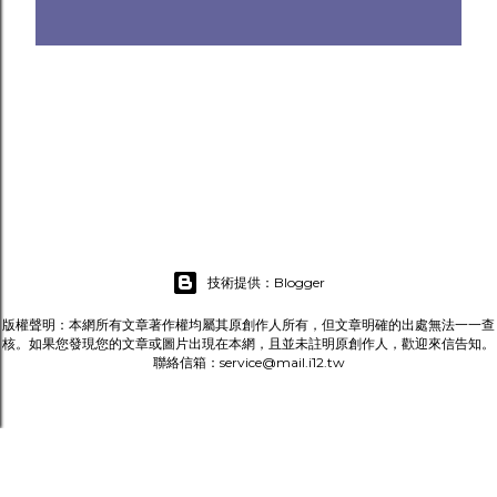
技術提供：Blogger
版權聲明：本網所有文章著作權均屬其原創作人所有，但文章明確的出處無法一一查
核。如果您發現您的文章或圖片出現在本網，且並未註明原創作人，歡迎來信告知。
聯絡信箱：service@mail.i12.tw