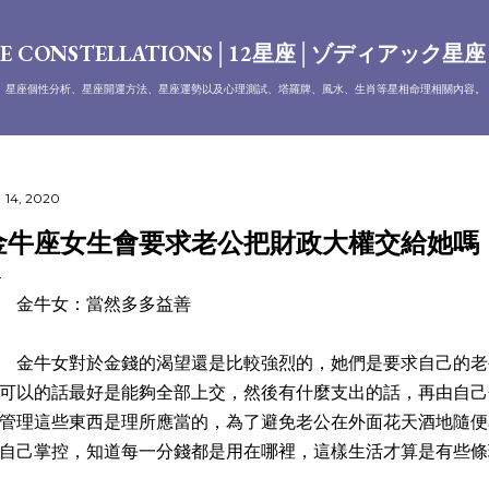
跳到主要內容
E CONSTELLATIONS│12星座│ゾディアック星
、星座個性分析、星座開運方法、星座運勢以及心理測試、塔羅牌、風水、生肖等星相命理相關內容。
 14, 2020
金牛座女生會要求老公把財政大權交給她嗎
金牛女：當然多多益善
牛女對於金錢的渴望還是比較強烈的，她們是要求自己的老
可以的話最好是能夠全部上交，然後有什麼支出的話，再由自己
管理這些東西是理所應當的，為了避免老公在外面花天酒地隨便
自己掌控，知道每一分錢都是用在哪裡，這樣生活才算是有些條