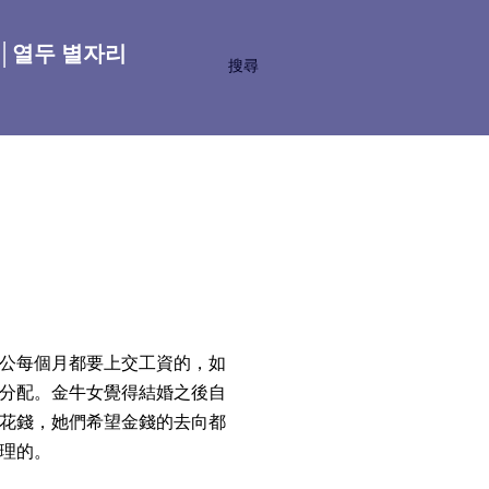
座│열두 별자리
搜尋
公每個月都要上交工資的，如
分配。金牛女覺得結婚之後自
花錢，她們希望金錢的去向都
理的。