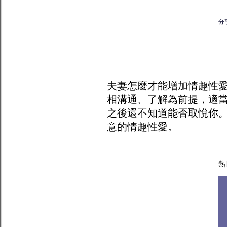
分
夫妻怎麼才能增加
情趣
性
相溝通、了解為前提，適
之後還不知道能否取悅你
意的情趣性愛。
熱