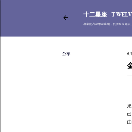
十二星座│TWELV
專業的占星學星座網，提供星座知識
分享
6月
金
果
己
由