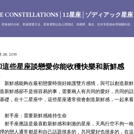
跳到主要內容
E CONSTELLATIONS│12星座│ゾディアック星
、星座個性分析、星座開運方法、星座運勢以及心理測試、塔羅牌、風水、生肖等星相命理相關內容。
月 28, 2019
和這些星座談戀愛你能收穫快樂和新鮮感
鮮感能夠在最初戀愛時很好維護雙方感情，與可以創造新鮮
造新鮮感卻不是很容易的事，需要兩人有共同的愛好，共同的話
基礎，在十二星座中，這些星座通常很會創造新鮮感，一起來看
射手座：需要新鮮感維持生命
手座應該是最喜歡新鮮感和刺激的星座，天馬行空不拘一格
擇的戀人通常都是和自己話題很多的，共同愛好也很多的，在這