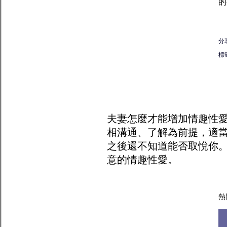
的
分
標
夫妻怎麼才能增加
情趣
性
相溝通、了解為前提，適
之後還不知道能否取悅你
意的情趣性愛。
熱