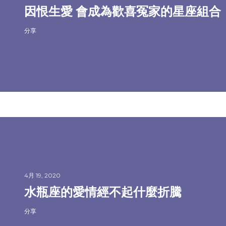
因恨生愛 會成為歡喜冤家的星座組合
分享
4月 19, 2020
水瓶座的愛情經不起什麼折騰
分享