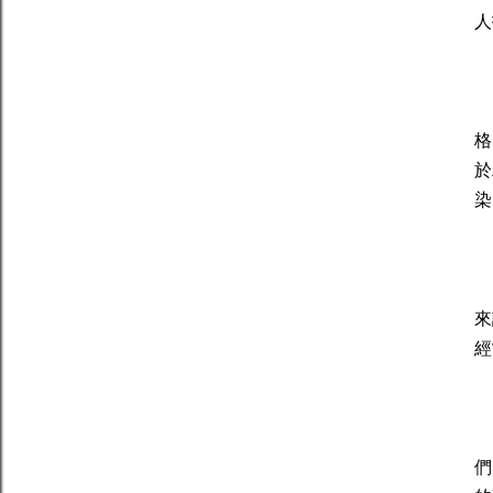
人
獅
格
於
染
雙
來
經
水
們