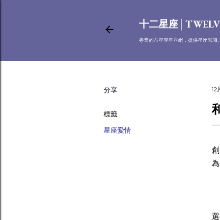
十二星座│TWELV
專業的占星學星座網，提供星座知識
分享
12
標籤
星座愛情
新
創
為
射
選