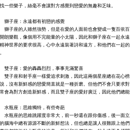
找一些樂子，絲毫不會讓對方感覺到戀愛的無趣和乏味。
獅子座：永遠都有初戀的感覺
子座的人雖然強勢，但是在愛的人面前也會變成一隻百依百
開朗樂觀，像個用不完能量的小太陽，因此和獅子座在一起永遠
精神世界的要求很高，心中永遠裝著詩和遠方，和他們在一起的
。
雙子座：愛的轟轟烈烈，事事充滿驚喜
子座和射手座一樣愛追求刺激，因此這兩個星座總在花心榜
說，沒有新鮮感的戀愛簡直就是一種折磨。但他們不會只要求對
常會為對方創造新鮮感，而且雙子座的愛好廣泛，因此他們總能
水瓶座：思維獨特，有些奇葩
瓶座的思維跳躍度非常大，前一秒還在跟你傷感，後一面立
的腦海中總有源源不斷的新鮮想法，但也總是讓人很難跟上他們