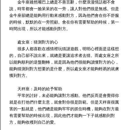
金牛座雖然嘴巴上總是不善言辭，什麼浪漫情話都不會
說，時常都會一臉呆呆的在一旁，讓人對他們很是無感。但是
金牛座卻總是能夠用行動來感動對方，因為他們會在你不舒服
的時候，默默的在一旁照顧。會在你有需要幫助的時候，第一
時間出現，所以才能感動到對方。
處女座：猜測對方的心
很多人都喜歡在感情裡玩猜謎遊戲，明明心裡面是這樣想
的，自己卻不說出來，就總是要讓追求者去猜。而處女座之所
以能夠順利的逆盤翻轉，就是因為他們很能夠讀懂對方的心，
能夠猜測到對方想要的是什麼，所以處女座才能夠輕易的就虜
獲到對方。
天秤座：及時的給予幫助
平常的討好，未必能夠讓對方感動。他們反而是會覺得你
就是在打他們什麼主意，就會對你很是防範。但是天秤座很厲
害的一點就是，他們總是能夠牢牢的抓住時機，能夠在對方最
有需要幫助的時候出現，因此他們才能夠一下子就感動到對
方，能夠收穫到自己的愛。