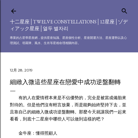
跳到主要內容
十二星座│TWELVE CONSTELLATIONS│12星座│ゾデ
ィアック星座│열두 별자리
專業的占星學星座網，提供星座知識、星座個性分析、星座開運方法、星座運勢以及心
理測試、塔羅牌、風水、生肖等星相命理相關內容。
12月 28, 2019
細緻入微這些星座在戀愛中成功逆盤翻轉
有的人在愛情裡本來是不佔優勢的，完全是被當成備胎來
對待的。但是他們沒有輕言放棄，而是能夠始終堅持下去，並
且靠自己的細緻入微成功逆盤翻轉。那麼今天就讓我們一起來
看看，到底十二星座中哪些人可以做到這樣的吧？
金牛座：懂得照顧人