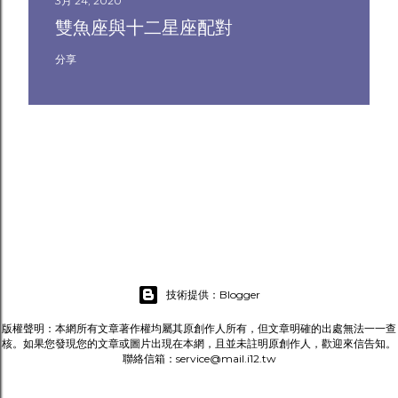
3月 24, 2020
雙魚座與十二星座配對
分享
技術提供：Blogger
版權聲明：本網所有文章著作權均屬其原創作人所有，但文章明確的出處無法一一查
核。如果您發現您的文章或圖片出現在本網，且並未註明原創作人，歡迎來信告知。
聯絡信箱：service@mail.i12.tw