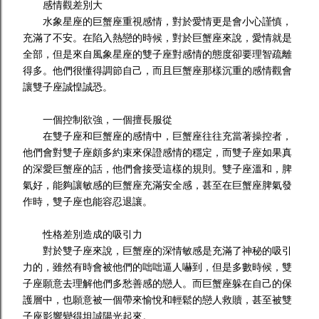
感情觀差別大
水象星座的巨蟹座重視感情，對於愛情更是會小心謹慎，
充滿了不安。在陷入熱戀的時候，對於巨蟹座來說，愛情就是
全部，但是來自風象星座的雙子座對感情的態度卻要理智疏離
得多。他們很懂得調節自己，而且巨蟹座那樣沉重的感情觀會
讓雙子座誠惶誠恐。
一個控制欲強，一個擅長服從
在雙子座和巨蟹座的感情中，巨蟹座往往充當著操控者，
他們會對雙子座頗多約束來保證感情的穩定，而雙子座如果真
的深愛巨蟹座的話，他們會接受這樣的規則。雙子座溫和，脾
氣好，能夠讓敏感的巨蟹座充滿安全感，甚至在巨蟹座脾氣發
作時，雙子座也能容忍退讓。
性格差別造成的吸引力
對於雙子座來說，巨蟹座的深情敏感是充滿了神秘的吸引
力的，雖然有時會被他們的咄咄逼人嚇到，但是多數時候，雙
子座願意去理解他們多愁善感的戀人。而巨蟹座躲在自己的保
護層中，也願意被一個帶來愉悅和輕鬆的戀人救贖，甚至被雙
子座影響變得坦誠陽光起來。