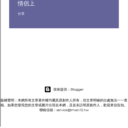
情侶上
分享
技術提供：Blogger
版權聲明：本網所有文章著作權均屬其原創作人所有，但文章明確的出處無法一一查
核。如果您發現您的文章或圖片出現在本網，且並未註明原創作人，歡迎來信告知。
聯絡信箱：service@mail.i12.tw