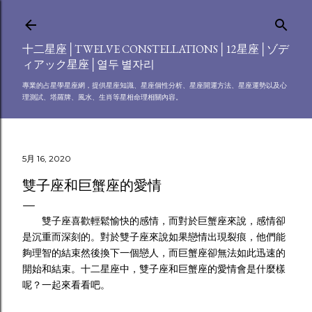
跳到主要內容
十二星座│TWELVE CONSTELLATIONS│12星座│ゾデ
ィアック星座│열두 별자리
專業的占星學星座網，提供星座知識、星座個性分析、星座開運方法、星座運勢以及心
理測試、塔羅牌、風水、生肖等星相命理相關內容。
5月 16, 2020
雙子座和巨蟹座的愛情
雙子座喜歡輕鬆愉快的感情，而對於巨蟹座來說，感情卻
是沉重而深刻的。對於雙子座來說如果戀情出現裂痕，他們能
夠理智的結束然後換下一個戀人，而巨蟹座卻無法如此迅速的
開始和結束。十二星座中，雙子座和巨蟹座的愛情會是什麼樣
呢？一起來看看吧。