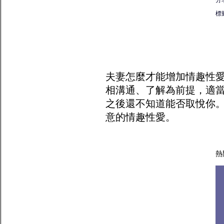
標
夫妻怎麼才能增加
情趣
性
相溝通、了解為前提，適
之後還不知道能否取悅你
意的情趣性愛。
熱