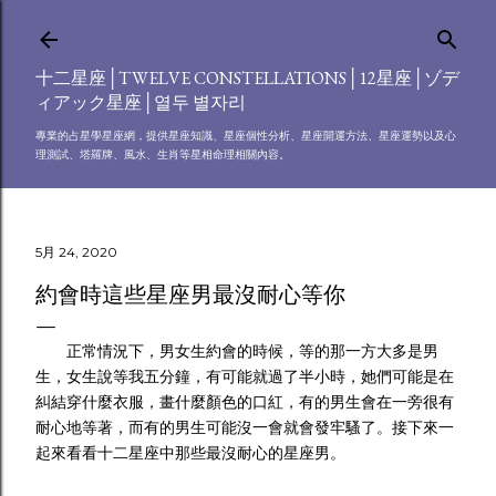
跳到主要內容
十二星座│TWELVE CONSTELLATIONS│12星座│ゾデ
ィアック星座│열두 별자리
專業的占星學星座網，提供星座知識、星座個性分析、星座開運方法、星座運勢以及心
理測試、塔羅牌、風水、生肖等星相命理相關內容。
5月 24, 2020
約會時這些星座男最沒耐心等你
正常情況下，男女生約會的時候，等的那一方大多是男
生，女生說等我五分鐘，有可能就過了半小時，她們可能是在
糾結穿什麼衣服，畫什麼顏色的口紅，有的男生會在一旁很有
耐心地等著，而有的男生可能沒一會就會發牢騷了。接下來一
起來看看十二星座中那些最沒耐心的星座男。