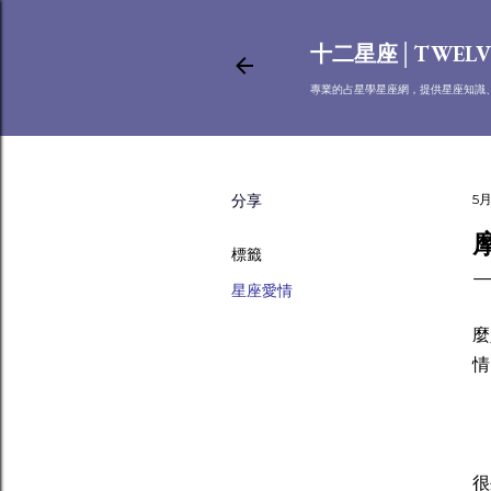
十二星座│TWELV
專業的占星學星座網，提供星座知識
分享
5月
標籤
星座愛情
摩
麼
情
摩
很