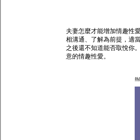
夫妻怎麼才能增加
情趣
性
相溝通、了解為前提，適
之後還不知道能否取悅你
意的情趣性愛。
熱