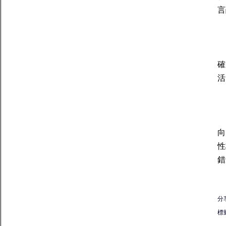
言
摩
確
活
摩
向
性
錯
分
標