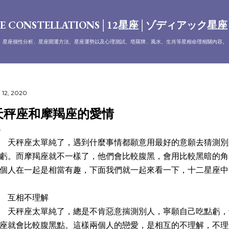
跳到主要內容
E CONSTELLATIONS│12星座│ゾディアック星
、星座個性分析、星座開運方法、星座運勢以及心理測試、塔羅牌、風水、生肖等星相命理相關內容。
 12, 2020
天秤座和摩羯座的愛情
秤座太單純了，遇到什麼事情都願意用最好的意願去猜測別
虧。而摩羯座就不一樣了，他們會比較腹黑，會用比較黑暗的角
個人在一起是相當有趣，下面我們就一起來看一下，十二星座中
互相不理解
秤座太單純了，總是不肯惡意揣測別人，寧願自己吃點虧，
座就會比較腹黑點。這樣兩個人的戀愛，是相互的不理解，不理