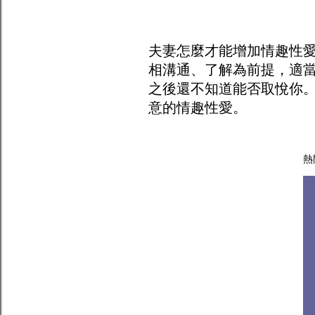
夫妻怎麼才能增加
情趣
性
相溝通、了解為前提，適
之後還不知道能否取悅你
意的情趣性愛。
熱