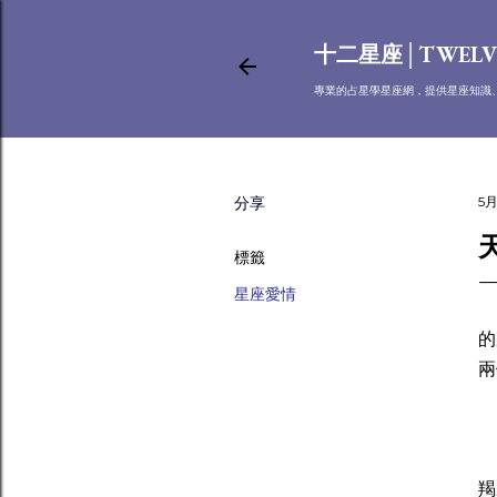
十二星座│TWELV
專業的占星學星座網，提供星座知識
分享
5月
標籤
星座愛情
天
的
兩
天
羯