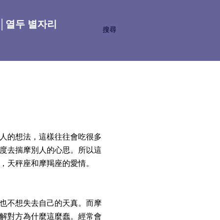
座│열두 별자리
搜尋
人的想法，這樣往往會吃很多
度去揣摩別人的心思。所以這
，天秤座和摩羯座的愛情。
也不想失去自己的天真。而摩
解對方為什麼這麼蠢。經常會