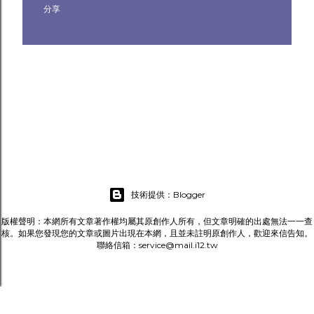
分享
技術提供：Blogger
版權聲明：本網所有文章著作權均屬其原創作人所有，但文章明確的出處無法一一查
核。如果您發現您的文章或圖片出現在本網，且並未註明原創作人，歡迎來信告知。
聯絡信箱：service@mail.i12.tw