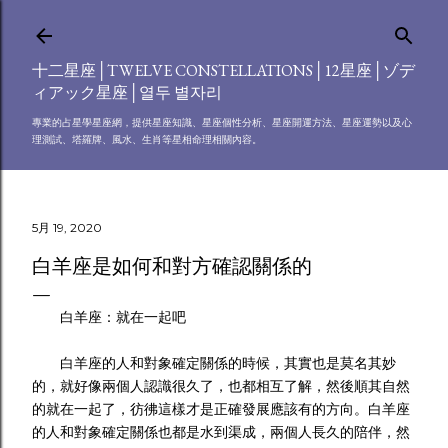
跳到主要內容
十二星座│TWELVE CONSTELLATIONS│12星座│ゾデ
ィアック星座│열두 별자리
專業的占星學星座網，提供星座知識、星座個性分析、星座開運方法、星座運勢以及心
理測試、塔羅牌、風水、生肖等星相命理相關內容。
5月 19, 2020
白羊座是如何和對方確認關係的
白羊座：就在一起吧
白羊座的人和對象確定關係的時候，其實也是莫名其妙
的，就好像兩個人認識很久了，也都相互了解，然後順其自然
的就在一起了，彷彿這樣才是正確發展應該有的方向。白羊座
的人和對象確定關係也都是水到渠成，兩個人長久的陪伴，然