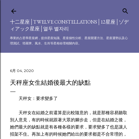
跳到主要內容
十二星座│TWELVE CONSTELLATIONS│12星座│ゾデ
ィアック星座│열두 별자리
專業的占星學星座網，提供星座知識、星座個性分析、星座開運方法、星座運勢以及心
理測試、塔羅牌、風水、生肖等星相命理相關內容。
6月 04, 2020
天秤座女生結婚後最大的缺點
天秤女：要求變多了
天秤女在結婚之前還算是比較隨意的，就是那種容易聽取
別人意見，有的時候就跟著大眾的腳步走，但是在結婚之後，
她們最大的缺點就是有各種各樣的要求，要求變多了也是讓人
招架不住。再加上有的時候她們給出的要求都是不合常理的，