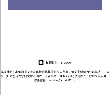
技術提供：Blogger
版權聲明：本網所有文章著作權均屬其原創作人所有，但文章明確的出處無法一一查
核。如果您發現您的文章或圖片出現在本網，且並未註明原創作人，歡迎來信告知。
聯絡信箱：service@mail.i12.tw