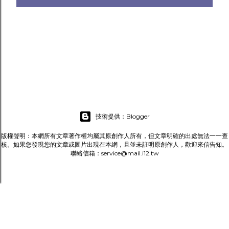
技術提供：Blogger
版權聲明：本網所有文章著作權均屬其原創作人所有，但文章明確的出處無法一一查
核。如果您發現您的文章或圖片出現在本網，且並未註明原創作人，歡迎來信告知。
聯絡信箱：service@mail.i12.tw