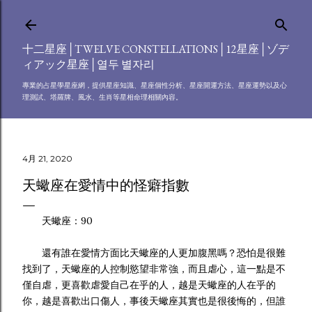
跳到主要內容
十二星座│TWELVE CONSTELLATIONS│12星座│ゾデ
ィアック星座│열두 별자리
專業的占星學星座網，提供星座知識、星座個性分析、星座開運方法、星座運勢以及心
理測試、塔羅牌、風水、生肖等星相命理相關內容。
4月 21, 2020
天蠍座在愛情中的怪癖指數
天蠍座：90
還有誰在愛情方面比天蠍座的人更加腹黑嗎？恐怕是很難
找到了，天蠍座的人控制慾望非常強，而且虐心，這一點是不
僅自虐，更喜歡虐愛自己在乎的人，越是天蠍座的人在乎的
你，越是喜歡出口傷人，事後天蠍座其實也是很後悔的，但誰