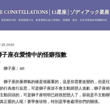
跳到主要內容
E CONSTELLATIONS│12星座│ゾディアック星
、星座個性分析、星座開運方法、星座運勢以及心理測試、塔羅牌、風水、生肖等星相命理相關內容。
 23, 2020
獅子座在愛情中的怪癖指數
獅子座：40
子座的暴脾氣的確是很嚴重的，這是你需要改變的，但是往
的行為進行反思，可是獅子座並不會主動跟戀人道歉，獅子座相
主動回頭的，可是獅子座明明已經很想戀人了，卻就是不主動聯
真正愛的人呢！要學會珍惜，特別是學會處理你們的關係。