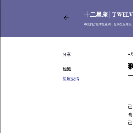
十二星座│TWELV
專業的占星學星座網，提供星座知識
分享
4月
標籤
星座愛情
獅
己
會
己