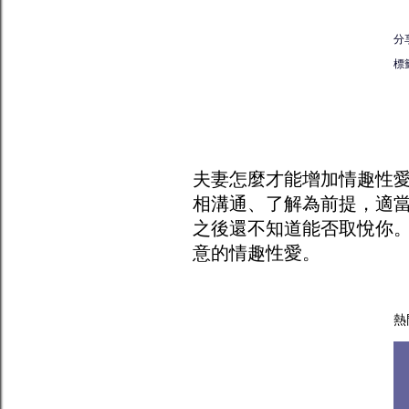
分
標
夫妻怎麼才能增加
情趣
性
相溝通、了解為前提，適
之後還不知道能否取悅你
意的情趣性愛。
熱