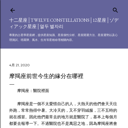
跳到主要內容
十二星座│TWELVE CONSTELLATIONS│12星座│ゾデ
ィアック星座│열두 별자리
專業的占星學星座網，提供星座知識、星座個性分析、星座開運方法、星座運勢以及心
理測試、塔羅牌、風水、生肖等星相命理相關內容。
4月 21, 2020
摩羯座前世今生的緣分在哪裡
摩羯座：醫院裡面
摩羯座是一個不太愛惜自己的人，大熱天的他們會天天往
外跑，常常熱得中暑。大冷天的，又不穿羽絨服，三不五時的
就在感冒。因此他們最常去的地方就是醫院了，基本上每個月
都要去報導一下。不過醫院也不是萬惡之地，因為摩羯座將會