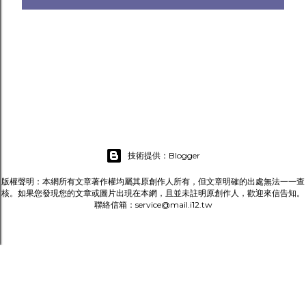
技術提供：Blogger
版權聲明：本網所有文章著作權均屬其原創作人所有，但文章明確的出處無法一一查
核。如果您發現您的文章或圖片出現在本網，且並未註明原創作人，歡迎來信告知。
聯絡信箱：service@mail.i12.tw