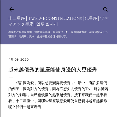
跳到主要內容
十二星座│TWELVE CONSTELLATIONS│12星座│ゾデ
ィアック星座│열두 별자리
專業的占星學星座網，提供星座知識、星座個性分析、星座開運方法、星座運勢以及心
理測試、塔羅牌、風水、生肖等星相命理相關內容。
4月 08, 2020
越來越優秀的星座能使身邊的人更優秀
或許因為愛，所以想要變得更優秀，生活中，有許多這們
的例子，因為對方的優秀，因為不想失去優秀的TA，所以隨著
對方的影響，自己也慢慢的越來越優秀。接下來我們一起來看
看，十二星座中，與哪些星座談戀愛可使自已變得越來越優秀
呢？我們一起來看看。