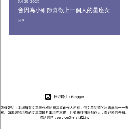
3月 28, 2020
會因為小細節喜歡上一個人的星座女
分享
技術提供：Blogger
版權聲明：本網所有文章著作權均屬其原創作人所有，但文章明確的出處無法一一查
核。如果您發現您的文章或圖片出現在本網，且並未註明原創作人，歡迎來信告知。
聯絡信箱：service@mail.i12.tw