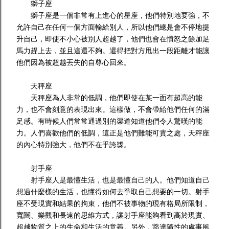
獅子座
獅子座是一個非常有上進心的星座，他們特別地要強，不
允許自己在任何一個方面輸給別人，所以他們總是會不停地提
升自己，即使不小心被別人超越了，他們也會在憤怒之餘加足
馬力趕上去，並且這還不夠。還得把對方甩出一段距離才能讓
他們因為被超越丟失的自尊心回來。
天秤座
天秤座為人非常的低調，他們即使在某一面有超高的能
力，也不會刻意的表現出來。這樣做，不會帶給他們任何的滿
足感。有時候人們常常通過別的渠道知道他們令人驚嘆的能
力。人們喜歡他們的低調，這正是他們難能可貴之處，天秤座
的內心特別強大，他們不在乎誇獎。
射手座
射手座人是最懂生活，也是最懂自己的人。他們知道自己
想過什麼樣的生活，也懂得如何去爭取自己想要的一切。射手
座不受現實和結果的拘束，他們不被事物的現有格局所限制，
寬闊、樂觀和長遠的思維方式，讓射手座能夠看到高於現實、
超越物質之上的生命和生活的意義。另外，豁達隨性的處事風