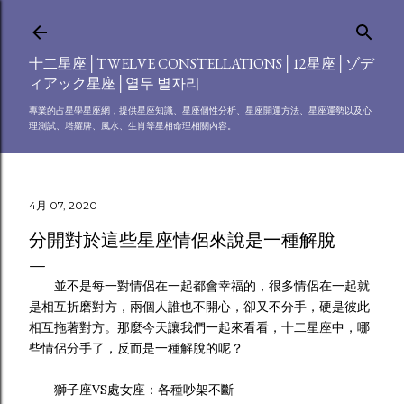
跳到主要內容
十二星座│TWELVE CONSTELLATIONS│12星座│ゾデ
ィアック星座│열두 별자리
專業的占星學星座網，提供星座知識、星座個性分析、星座開運方法、星座運勢以及心
理測試、塔羅牌、風水、生肖等星相命理相關內容。
4月 07, 2020
分開對於這些星座情侶來說是一種解脫
並不是每一對情侶在一起都會幸福的，很多情侶在一起就
是相互折磨對方，兩個人誰也不開心，卻又不分手，硬是彼此
相互拖著對方。那麼今天讓我們一起來看看，十二星座中，哪
些情侶分手了，反而是一種解脫的呢？
獅子座VS處女座：各種吵架不斷