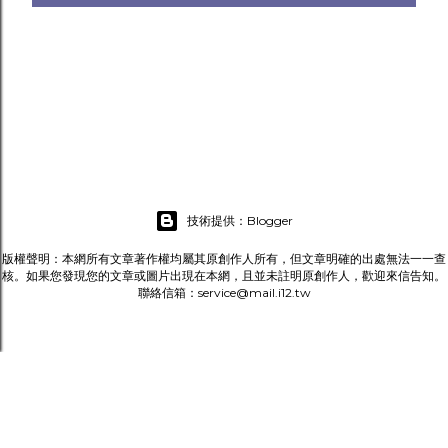
技術提供：Blogger
版權聲明：本網所有文章著作權均屬其原創作人所有，但文章明確的出處無法一一查
核。如果您發現您的文章或圖片出現在本網，且並未註明原創作人，歡迎來信告知。
聯絡信箱：service@mail.i12.tw