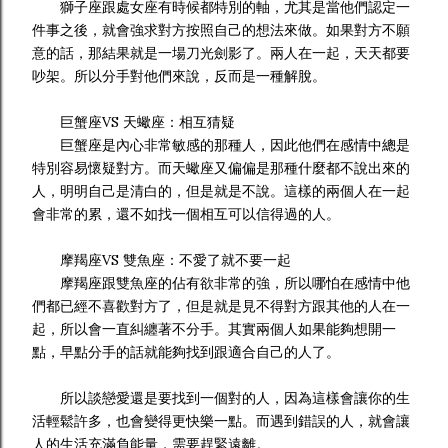
獅子座跟處女座有時候都特別的軸，尤其是當他們認定一
件事之後，就會強求對方按照自己的想法來做。如果對方不願
意的話，那結果就是一場刀光劍影了。兩人在一起，天天都要
吵架。所以分手對他們來說，反而是一種解脫。
巨蟹座VS 天蠍座：相互猜疑
巨蟹座是內心非常敏感的那種人，因此他們在感情中總是
特別容易懷疑對方。而天蠍座又偏偏是那種什麼都不說出來的
人，明明自己是清白的，但是就是不說。這樣的兩個人在一起
會非常的累，還不如找一個相互可以信得過的人。
摩羯座VS 雙魚座：不愛了就不要一起
摩羯座跟雙魚座的佔有欲非常的強，所以哪怕在感情中他
們都已經不喜歡對方了，但是就是見不得對方跟其他的人在一
起，所以會一直糾纏著不分手。其實兩個人如果能夠想開一
點，早點分手的話就能夠找到跟適合自己的人了。
所以談戀愛還是要找到一個對的人，因為這樣會讓你的生
活輕鬆許多，也會變得更快樂一點。而遇到錯誤的人，就會讓
人的生活充滿負能量，需要趕緊遠離。