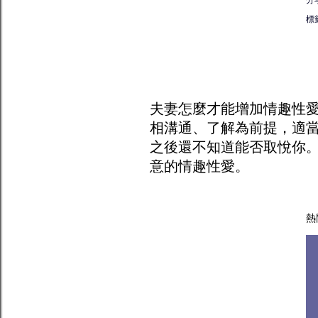
標
夫妻怎麼才能增加
情趣
性
相溝通、了解為前提，適
之後還不知道能否取悅你
意的情趣性愛。
熱