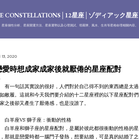
跳到主要內容
E CONSTELLATIONS│12星座│ゾディアック星
、星座個性分析、星座開運方法、星座運勢以及心理測試、塔羅牌、風水、生肖等星相命理相關內容。
 13, 2020
戀愛時想成家成家後就厭倦的星座配對
一句話其實說的很好，人們對於自己得不到的東西總是太過
如敝履。這就和今天我們要介紹的十二星座裡的以下星座配對們
家之後卻又產生了厭倦感，也是沒誰了。
羊座VS 獅子座：衝動的性格
羊座和獅子座的星座配對，是屬於彼此都很衝動的性格的星
，那就是戀愛時都一腦門子發熱，想要結婚，可是真的結婚了之