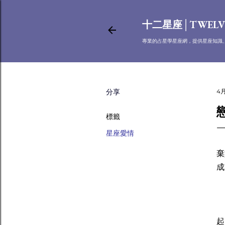
十二星座│TWELV
專業的占星學星座網，提供星座知識
分享
4月
標籤
星座愛情
有
棄
成
白
白
起