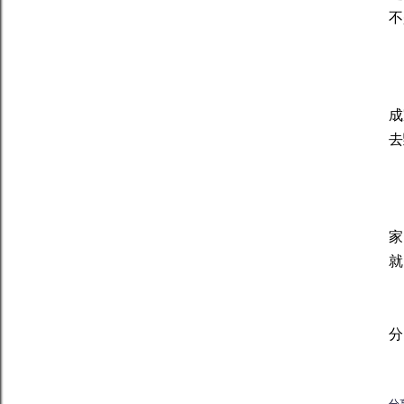
不
雙
雙
成
去
射
家
就
以
分
分