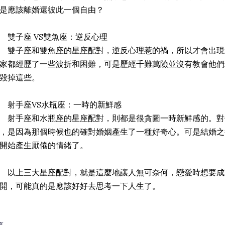
是應該離婚還彼此一個自由？
子座 VS雙魚座：逆反心理
子座和雙魚座的星座配對，逆反心理惹的禍，所以才會出現
家都經歷了一些波折和困難，可是歷經千難萬險並沒有教會他們
毀掉這些。
射手座VS水瓶座：一時的新鮮感
手座和水瓶座的星座配對，則都是很貪圖一時新鮮感的。對
，是因為那個時候也的確對婚姻產生了一種好奇心。可是結婚之
開始產生厭倦的情緒了。
上三大星座配對，就是這麼地讓人無可奈何，戀愛時想要成
開，可能真的是應該好好去思考一下人生了。
享