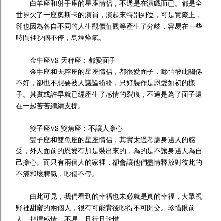
白羊座和射手座的星座情侶，不過是在演戲而已。都是全
世界欠了一座奧斯卡的演員，演起來特別到位，可是實際上，
卻也因為各自不同的人生觀價值觀等產生了分歧，容易在一些
時間裡吵個不停，烏煙瘴氣。
金牛座VS 天秤座：都愛面子
金牛座和天秤座的星座情侶，都很愛面子，哪怕彼此關係
不好，卻也不想要被人議論紛紛，只好裝作是恩愛如初的樣
子。其實或許早就已經產生了感情的裂痕，不過是為了面子還
在一起苦苦繼續支撐。
雙子座VS 雙魚座：不讓人擔心
雙子座和雙魚座的星座情侶，其實太過考慮身邊人的感
受，外人面前的恩愛有加是裝出來的，為的是不讓身邊人為自
己擔心。而只有兩個人的家裡，卻會讓他們盡情釋放對彼此的
不滿和壞脾氣，吵個不停。
由此可見，我們看到的幸福也未必就是真的幸福，大眾視
野裡甜蜜的兩個人，很有可能背後吵得不可開交。珍惜眼前
人，把握感情，不易，且行且珍惜。