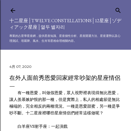
跳到主要內容
十二星座│TWELVE CONSTELLATIONS│12星座│ゾデ
ィアック星座│열두 별자리
專業的占星學星座網，提供星座知識、星座個性分析、星座開運方法、星座運勢以及心
理測試、塔羅牌、風水、生肖等星相命理相關內容。
4月 07, 2020
在外人面前秀恩愛回家經常吵架的星座情侶
有一種恩愛，叫做假恩愛，眾人視野裡表現得無比恩愛，
讓人羨慕嫉妒恨的那一種，但是實際上，私人的相處卻是無比
極端的，完全相反的兩種境況。一種是恩愛甜蜜，另一種是爭
吵不斷。十二星座裡哪些星座情侶們經常這樣做呢？
白羊座VS射手座：一起演戲