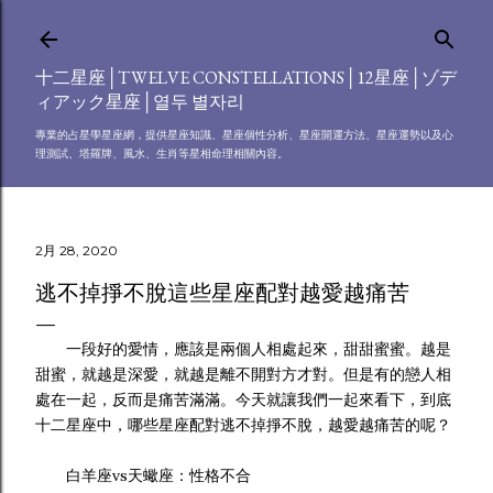
跳到主要內容
十二星座│TWELVE CONSTELLATIONS│12星座│ゾデ
ィアック星座│열두 별자리
專業的占星學星座網，提供星座知識、星座個性分析、星座開運方法、星座運勢以及心
理測試、塔羅牌、風水、生肖等星相命理相關內容。
2月 28, 2020
逃不掉掙不脫這些星座配對越愛越痛苦
一段好的愛情，應該是兩個人相處起來，甜甜蜜蜜。越是
甜蜜，就越是深愛，就越是離不開對方才對。但是有的戀人相
處在一起，反而是痛苦滿滿。今天就讓我們一起來看下，到底
十二星座中，哪些星座配對逃不掉掙不脫，越愛越痛苦的呢？
白羊座vs天蠍座：性格不合