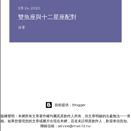
3月 24, 2020
雙魚座與十二星座配對
分享
技術提供：Blogger
版權聲明：本網所有文章著作權均屬其原創作人所有，但文章明確的出處無法一一查
核。如果您發現您的文章或圖片出現在本網，且並未註明原創作人，歡迎來信告知。
聯絡信箱：service@mail.i12.tw