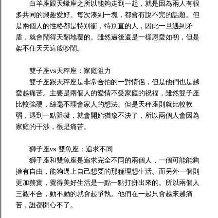
白羊座跟天蠍座之所以能夠走到一起，就是因為兩人有很
多共同的興趣愛好。每次湊到一塊，都會有說不完的話題。但
是兩個人的性格都是特別衝，特別直的人，因此一旦遇到矛
盾，就會鬧得天翻地覆的。雖然過後還是一樣恩愛如初，但是
架不住天天這般吵鬧。
雙子座vs天秤座：家庭阻力
雙子座跟天秤座是非常合拍的一對情侶，但是他們也是越
愛越痛苦。主要是兩個人的愛情不受家庭的祝福，雖然雙子座
比較強硬，絲毫不理會家人的想法。但是天秤座則就比較軟
弱，遇到一點阻礙，就會開始猶豫不決了，所以兩個人會因為
家庭的干涉，很是痛苦。
獅子座vs 雙魚座：追求不同
獅子座和雙魚座是追求完全不同的兩個人，一個可能能夠
擁有自由，能夠過上自己想要的那種理想生活。而另外一個則
更加務實，覺得美好生活是一點一點打拼出來的。所以兩個人
三觀不合，動不動的就會起爭執。他們在一起只會越來越痛
苦，誰都開心不了。