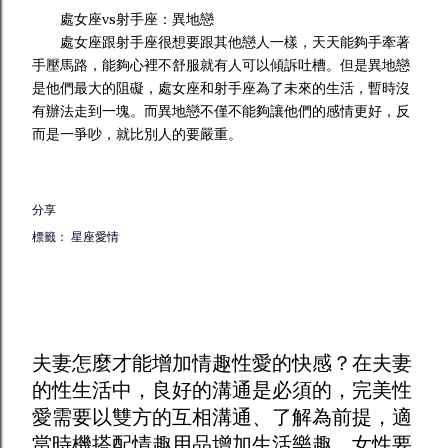
處女座vs射手座：異地戀
處女座跟射手座很想要跟其他戀人一樣，天天能夠手牽著
手壓馬路，能夠心裡不舒服就有人可以傾訴吐槽。但是異地戀
是他們最大的阻礙，處女座和射手座為了未來的生活，暫時沒
有辦法走到一塊。而異地戀不僅不能夠讓他們的感情更好，反
而是一爭吵，就比別人的要嚴重。
分享
標籤：
星座愛情
夫妻怎麼才能增加
情趣
性愛的快感？在夫妻
的性生活中，良好的溝通是必須的，完美性
愛需要以雙方的互相溝通、了解為前提，適
當時機搭配
情趣用品
增加生活樂趣。女性要