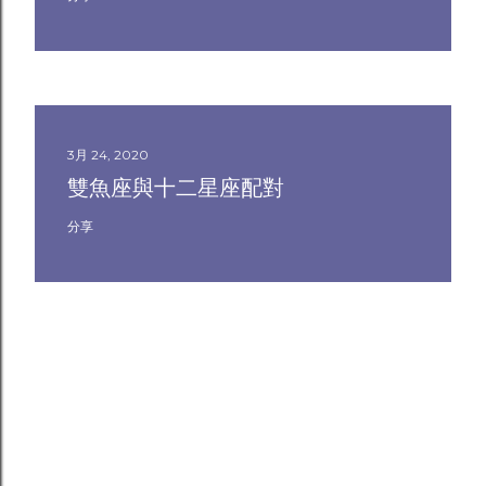
3月 24, 2020
雙魚座與十二星座配對
分享