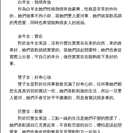
白羊女：熱情奔放
作為白羊女她們性格熱情奔放豪爽，性格是非常的外向
的，她們做事不拘小節，當她們墜入愛河事，她們就喜歡高調
的秀恩愛，同時也希望能夠很多人的祝福。
金牛女：實在
對於金牛女來說，沒有什麼比實實在在來的自然，來的效
果好，她們喜歡踏踏實實的。當她們談起戀愛時，她們也會從
實際上出發，守自己的本分，做些實實在在能夠留下美好的
事。
雙子女：好奇心強
雙子女是對於任何事都會充滿了好奇心的，任何事她們都
想去真真切切的嘗試一些，她們喜歡刺激的生活，所以一旦墜
入愛河，她們不會甘於平平庸庸的，而是會嘗試很多事的。
巨蟹女：勤奮
對於巨蟹女來說，三點一線的生活是她們不變的態度了，
她們喜歡讓自己充實起來，不喜歡空虛的自己，哪怕是談起戀
愛來，她們也會依然勤奮甚至是帶動對方一起加入。