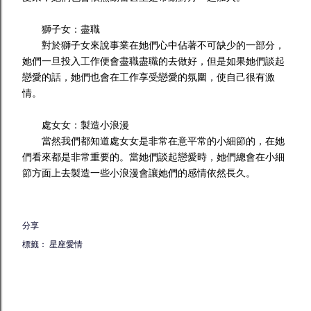
獅子女：盡職
對於獅子女來說事業在她們心中佔著不可缺少的一部分，
她們一旦投入工作便會盡職盡職的去做好，但是如果她們談起
戀愛的話，她們也會在工作享受戀愛的氛圍，使自己很有激
情。
處女女：製造小浪漫
當然我們都知道處女女是非常在意平常的小細節的，在她
們看來都是非常重要的。當她們談起戀愛時，她們總會在小細
節方面上去製造一些小浪漫會讓她們的感情依然長久。
分享
標籤：
星座愛情