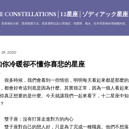
跳到主要內容
E CONSTELLATIONS│12星座│ゾディアック星
、星座個性分析、星座開運方法、星座運勢以及心理測試、塔羅牌、風水、生肖等星相命理相關內容。
 29, 2020
知你冷暖卻不懂你喜悲的星座
多時候，我們會看到一些情侶，明明每天看起來都是那麼的
，都會好奇這到底是因為什麼。其實很正常，因為一個人看起來
你真正想要的是什麼。今天就讓我們一起來看下，十二星座中知
？
雙子座：沒有打算走進對方的內心
子座對自己的戀人好，只是為了完成一種職責。他們不想落