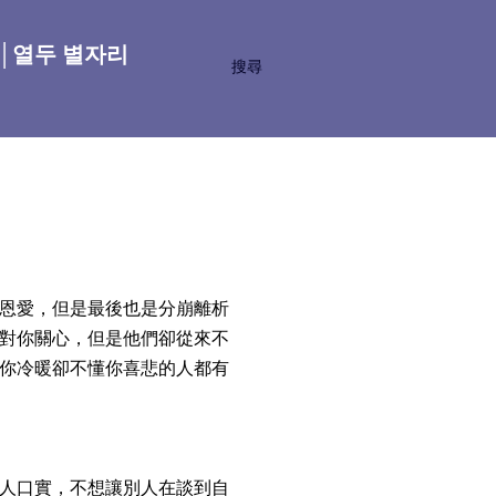
座│열두 별자리
搜尋
恩愛，但是最後也是分崩離析
對你關心，但是他們卻從來不
你冷暖卻不懂你喜悲的人都有
人口實，不想讓別人在談到自