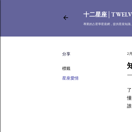
十二星座│TWELV
專業的占星學星座網，提供星座知識
分享
2月
標籤
星座愛情
很
了
懂
誰
雙