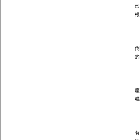
己
根
處
倒
的
射
座
糕
水
有