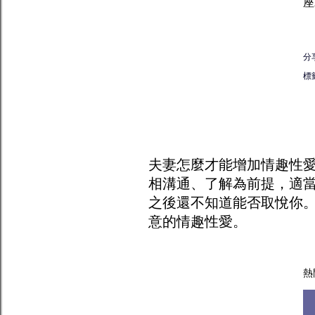
座
分
標
夫妻怎麼才能增加
情趣
性
相溝通、了解為前提，適
之後還不知道能否取悅你
意的情趣性愛。
熱