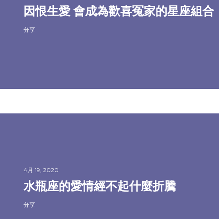
因恨生愛 會成為歡喜冤家的星座組合
分享
4月 19, 2020
水瓶座的愛情經不起什麼折騰
分享