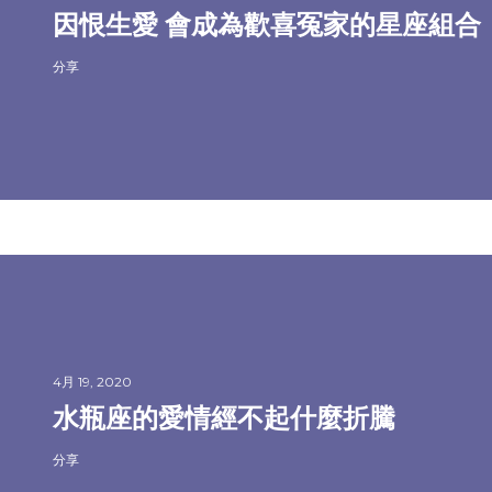
因恨生愛 會成為歡喜冤家的星座組合
分享
4月 19, 2020
水瓶座的愛情經不起什麼折騰
分享