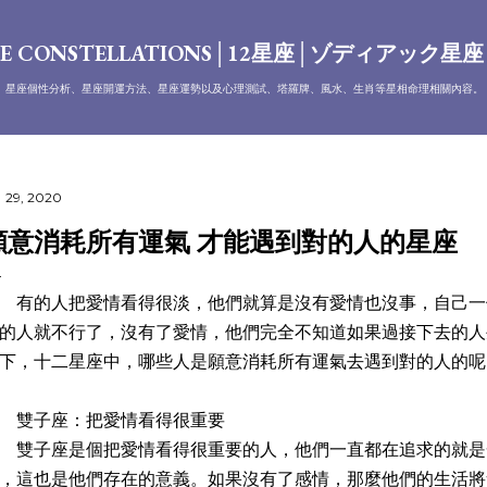
跳到主要內容
E CONSTELLATIONS│12星座│ゾディアック星
、星座個性分析、星座開運方法、星座運勢以及心理測試、塔羅牌、風水、生肖等星相命理相關內容。
 29, 2020
願意消耗所有運氣 才能遇到對的人的星座
的人把愛情看得很淡，他們就算是沒有愛情也沒事，自己一
的人就不行了，沒有了愛情，他們完全不知道如果過接下去的人
下，十二星座中，哪些人是願意消耗所有運氣去遇到對的人的呢
雙子座：把愛情看得很重要
子座是個把愛情看得很重要的人，他們一直都在追求的就是
，這也是他們存在的意義。如果沒有了感情，那麼他們的生活將