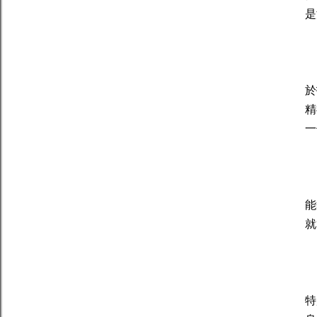
是
處
於
精
一
天
能
就
水
特