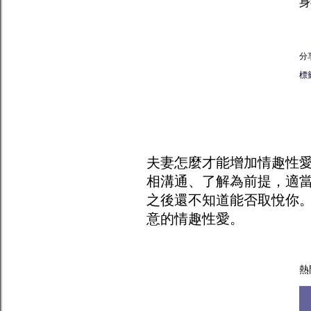
身
分
標
夫妻怎麼才能增加
情趣
性
相溝通、了解為前提，適
之後還不知道能否取悅你
意的情趣性愛。
熱