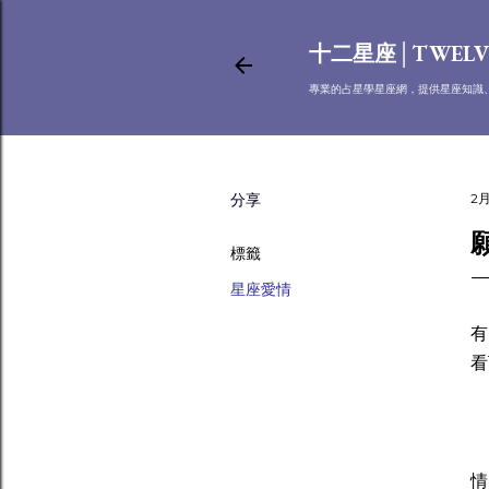
十二星座│TWELV
專業的占星學星座網，提供星座知識
分享
2月
標籤
星座愛情
有
有
看
雙
情