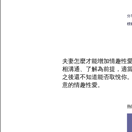
分
標
夫妻怎麼才能增加
情趣
性
相溝通、了解為前提，適
之後還不知道能否取悅你
意的情趣性愛。
熱