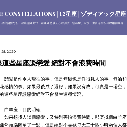
跳到主要內容
E CONSTELLATIONS│12星座│ゾディアック星
、星座個性分析、星座開運方法、星座運勢以及心理測試、塔羅牌、風水、生肖等星相命理相關內容。
 25, 2020
跟這些星座談戀愛 絕對不會浪費時間
愛是件令人嚮往的事，但是無疑也是件很耗人的事。無論和
花感情的事。如果最後成了還好，如果沒有成，可真是一場空，
的這些星座談戀愛絕對不會發生這種情況。
白羊座：目的明確
果想找人談個戀愛，又特別害怕浪費時間，那麼找個白羊座
雖然頭腦簡單了一點，但是絕對不喜歡每天二十四小時兩個人都