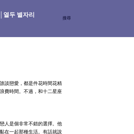
座│열두 별자리
搜尋
誰談戀愛，都是件花時間花精
浪費時間。不過，和十二星座
戀人是個非常不錯的選擇。他
黏在一起那種生活。有話就說