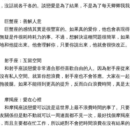
，沒話就各干各的。談戀愛是為了結果，不是為了每天卿卿我我
巨蟹座：善解人意
蟹座的感情其實是很豐富的。如果真的愛你，他也會表現得
無疑是件很耗時耗力的事。不過，想解決這種問題很簡單，如果
地和他提出來。他會理解你，只要你說出來，他就會很快改正。
射手座：互留空間
射手座談戀愛非常適合那些喜歡自由的人。因為射手座從來
沒有私人空間。就算你想浪費，射手座也不會答應。大家在一起
拖後腿。如果不能得到更高的提升，反而白白浪費時間，真是太
摩羯座：愛在心裡
摩羯座談戀愛可以說是這世界上最不浪費時間的事了。只要
友關係但是動不動就可以一周連面都不見一次，最好找個摩羯座
，而且主要都在忙工作，所以絕對不會把時間浪費在沒有結果的