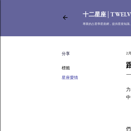
十二星座│TWELV
專業的占星學星座網，提供星座知識
分享
2月
標籤
星座愛情
戀
力
中
如
們