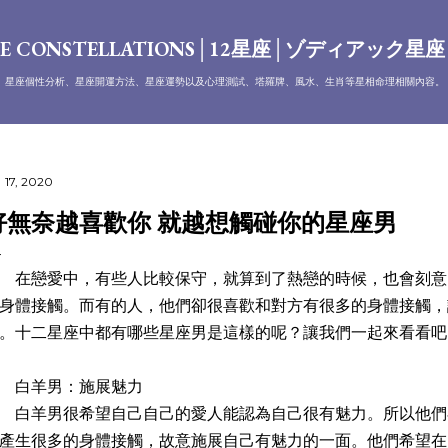
跳到主要內容
E CONSTELLATIONS│12星座│ゾディアック星
、星座個性分析、星座開運方法、星座運勢以及心理測試、塔羅牌、風水、生肖等星相命理相關內容。
 17, 2020
好無奈越喜歡你 就越想觸碰你的星座男
戀愛中，有些人比較保守，就算到了熱戀的時候，也會刻意
身體接觸。而有的人，他們卻很喜歡和對方有很多的身體接觸，
。十二星座中都有哪些星座男是這樣的呢？讓我們一起來看看吧
白羊男：施展魅力
羊男很希望自己自己的愛人能認為自己很有魅力。所以他們
產生很多的身體接觸，故意施展自己有魅力的一面。他們希望在