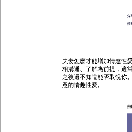
分
標
夫妻怎麼才能增加
情趣
性
相溝通、了解為前提，適
之後還不知道能否取悅你
意的情趣性愛。
熱