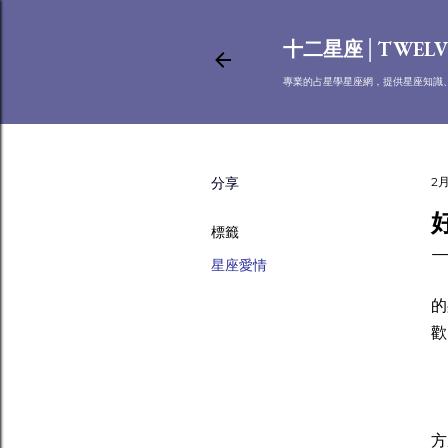
十二星座│TWELV
專業的占星學星座網，提供星座知識
分享
2月
標籤
星座愛情
在
的
歡
白
方