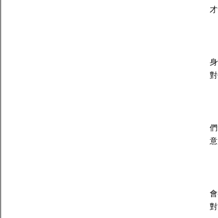
才
雙
身
對
射
們
意
天
會
對