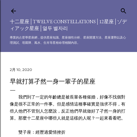
跳到主要內容
十二星座│TWELVE CONSTELLATIONS│12星座│ゾデ
ィアック星座│열두 별자리
專業的占星學星座網，提供星座知識、星座個性分析、星座開運方法、星座運勢以及心
理測試、塔羅牌、風水、生肖等星相命理相關內容。
2月 10, 2020
早就打算孑然一身一輩子的星座
我們到了一定的年齡總是被長輩各種催婚，好像不找個對
像是很不正常的一件事。但是感情這種事確實是強求不得，有
些人他們不管別人怎麼說，反正他們早就做好了孑然一身的打
算。那麼十二星座中哪些人就是這樣的人呢？一起來看看吧。
雙子座：經歷過愛情挫折