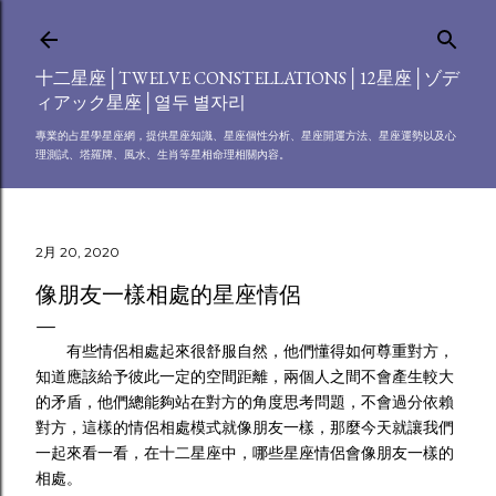
跳到主要內容
十二星座│TWELVE CONSTELLATIONS│12星座│ゾデ
ィアック星座│열두 별자리
專業的占星學星座網，提供星座知識、星座個性分析、星座開運方法、星座運勢以及心
理測試、塔羅牌、風水、生肖等星相命理相關內容。
2月 20, 2020
像朋友一樣相處的星座情侶
有些情侶相處起來很舒服自然，他們懂得如何尊重對方，
知道應該給予彼此一定的空間距離，兩個人之間不會產生較大
的矛盾，他們總能夠站在對方的角度思考問題，不會過分依賴
對方，這樣的情侶相處模式就像朋友一樣，那麼今天就讓我們
一起來看一看，在十二星座中，哪些星座情侶會像朋友一樣的
相處。