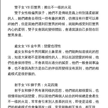
雙子女 VS 巨蟹男：擦出不一樣的火花
雙子女性格偏男孩子，她們不是傳統意義上特別溫柔顧家
的人，她們總會去尋找一些有趣的東西，彷彿沒有什麼可以牽
絆她們，但是當她們遇到巨蟹男的時候，就能夠感受到巨蟹男
內心的柔弱，雙子女會因此變得體貼，會適當讓自己多陪在巨
蟹男身邊。
處女女 VS 金牛男：戀愛也理性
處女女和金牛男同屬於土象星座，他們能夠知道彼此的想
法，知道大家都不是那種感性的人，所以在談戀愛的時候，他
們也會保持理性，不會表現出過分的膩歪，他們一般會就事論
事，也不會因為對方是自己的伴侶而變得沒有原則，他們的相
處模式是很舒服的。
射手女 VS 獅子男：火花四濺
射手女和獅子男有著同樣的思想，他們彼此都很愛玩，也
很懂得如何談戀愛，所以當他們兩個人結合的時候總是會產生
不一樣的火花，常常會引來別人羨慕的目光，即使是這樣，他
們的相處模式也會像朋友一樣，常常能夠相互進步，相互鼓