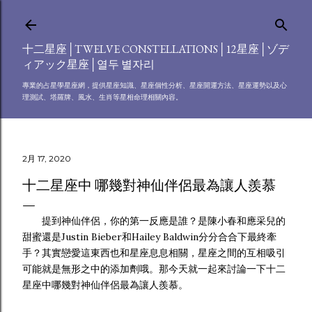
跳到主要內容
十二星座│TWELVE CONSTELLATIONS│12星座│ゾデ
ィアック星座│열두 별자리
專業的占星學星座網，提供星座知識、星座個性分析、星座開運方法、星座運勢以及心
理測試、塔羅牌、風水、生肖等星相命理相關內容。
2月 17, 2020
十二星座中 哪幾對神仙伴侶最為讓人羨慕
提到神仙伴侶，你的第一反應是誰？是陳小春和應采兒的
甜蜜還是Justin Bieber和Hailey Baldwin分分合合下最終牽
手？其實戀愛這東西也和星座息息相關，星座之間的互相吸引
可能就是無形之中的添加劑哦。那今天就一起來討論一下十二
星座中哪幾對神仙伴侶最為讓人羨慕。