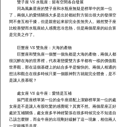
雙子座 VS 水瓶座：留有空間各自發展
同為風象星座的雙子座和水瓶座無疑是榜單中的第一位
了，兩個人的愛情關係大多是出於都給對方留出很大的發揮空
間不會互相干擾，但是親密起來卻完全羨煞旁人。雖然雙子座
比較善變而水瓶座給人感覺忽冷忽熱，但是兩個星座的結合算
是完美之作了。
巨蟹座 VS 雙魚座：大海的產物
巨蟹座和雙魚座一個蟹一個魚都是大海的產物，兩個人都
很沉醉在海的世界裡，代表著戀愛雙方多半都有一樣的價值觀
世界觀，那在這個基礎上的結合多半是愉快的。兩個人相通的
想法和觀念在很多時候只要一個眼神對方就能完全體會，是不
是讓人羨慕呢？
處女座 VS 金牛座：愛情是互補
摳門星座榜單第一位的金牛座搭配上潔癖榜單第一位的處
女座是不是讓人有股吃驚的感覺呢？其實不然。兩個星座正好
處於互補關係，處女座多半神經緊張在很多時候完全不知道自
己該怎麼辦，而金牛座的出現剛好緩解了這一現象，相信兩人
一定能攜手共度。