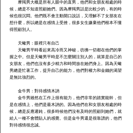
摩羯男大概是所有人眼中的直男，他們和女朋友相處的時
候，總是不知道照顧她們。因為摩羯男話是比較少的，有的時
候也很沉悶。他們既不會主動開口說話，又理解不了女朋友在
想什麼，所以總是在感情上受挫，很多女生嫌棄他們根本不懂
得照顧別人。
天蠍男：眼裡只有自己
天蠍男平時看起來高冷而又神秘，彷彿一切都在他們的掌
握之中。但是天蠍男平時是不怎麼關注別人的，就算是自己的
女朋友，他們也沒有多少精力和時間放在她們身上。因為天蠍
男總是忙著工作，提升自己的能力，他們對權力和金錢的渴望
是無比強烈的。
金牛男：對待感情木訥
金牛男雖然在工作上很有能力，他們非常的踏實能幹，但
是在感情上，他們是最木訥的。因為他們在和女朋友相處的時
候，總是反應遲鈍，很多時候他們沒有及時的照顧到她們，就
給人一種不會體貼人的感覺。但是金牛男還是很靠譜的，他們
對待感情很忠誠。