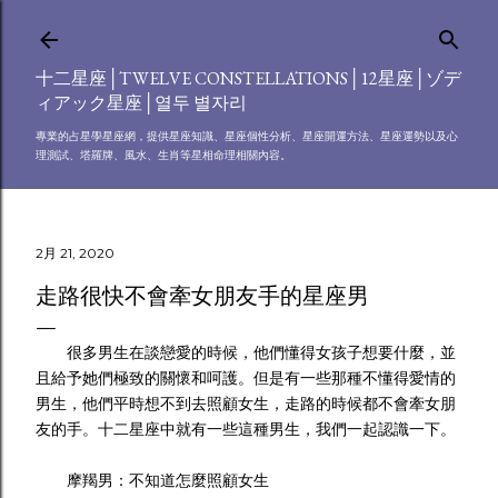
跳到主要內容
十二星座│TWELVE CONSTELLATIONS│12星座│ゾデ
ィアック星座│열두 별자리
專業的占星學星座網，提供星座知識、星座個性分析、星座開運方法、星座運勢以及心
理測試、塔羅牌、風水、生肖等星相命理相關內容。
2月 21, 2020
走路很快不會牽女朋友手的星座男
很多男生在談戀愛的時候，他們懂得女孩子想要什麼，並
且給予她們極致的關懷和呵護。但是有一些那種不懂得愛情的
男生，他們平時想不到去照顧女生，走路的時候都不會牽女朋
友的手。十二星座中就有一些這種男生，我們一起認識一下。
摩羯男：不知道怎麼照顧女生