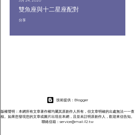
3月 24, 2020
雙魚座與十二星座配對
分享
技術提供：Blogger
版權聲明：本網所有文章著作權均屬其原創作人所有，但文章明確的出處無法一一查
核。如果您發現您的文章或圖片出現在本網，且並未註明原創作人，歡迎來信告知。
聯絡信箱：service@mail.i12.tw