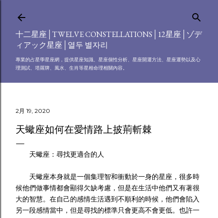
跳到主要內容
十二星座│TWELVE CONSTELLATIONS│12星座│ゾデ
ィアック星座│열두 별자리
專業的占星學星座網，提供星座知識、星座個性分析、星座開運方法、星座運勢以及心
理測試、塔羅牌、風水、生肖等星相命理相關內容。
2月 19, 2020
天蠍座如何在愛情路上披荊斬棘
天蠍座：尋找更適合的人
天蠍座本身就是一個集理智和衝動於一身的星座，很多時
候他們做事情都會顯得欠缺考慮，但是在生活中他們又有著很
大的智慧。在自己的感情生活遇到不順利的時候，他們會陷入
另一段感情當中，但是尋找的標準只會更高不會更低。也許一