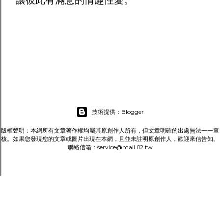
讓彼此有滿意的情趣性愛。
技術提供：Blogger
版權聲明：本網所有文章著作權均屬其原創作人所有，但文章明確的出處無法一一查
核。如果您發現您的文章或圖片出現在本網，且並未註明原創作人，歡迎來信告知。
聯絡信箱：service@mail.i12.tw