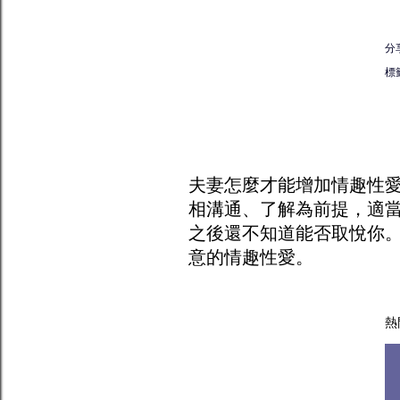
分
標
夫妻怎麼才能增加
情趣
性
相溝通、了解為前提，適
之後還不知道能否取悅你
意的情趣性愛。
熱