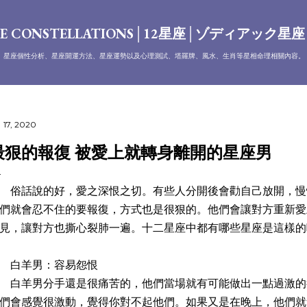
跳到主要內容
E CONSTELLATIONS│12星座│ゾディアック星
、星座個性分析、星座開運方法、星座運勢以及心理測試、塔羅牌、風水、生肖等星相命理相關內容。
 17, 2020
最狠的報復 被愛上就轉身離開的星座男
話說的好，愛之深恨之切。有些人分開後會勸自己放開，慢
們就會忍不住的要報復，方式也是很狠的。他們會讓對方重新愛
見，讓對方也撕心裂肺一遍。十二星座中都有哪些星座是這樣的
白羊男：容易怨恨
羊男分手還是很痛苦的，他們當場就有可能做出一點過激的
們會感覺很激動，覺得你對不起他們。如果又是在晚上，他們就