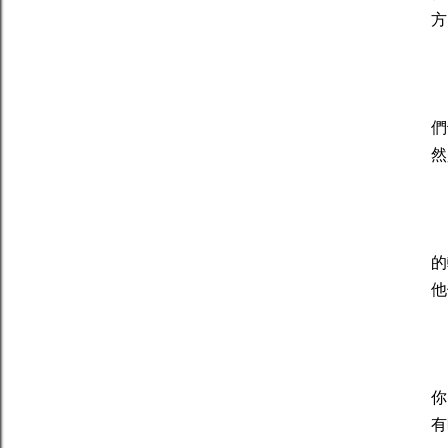
方
金
們
然
雙
的
他
巨
你
有