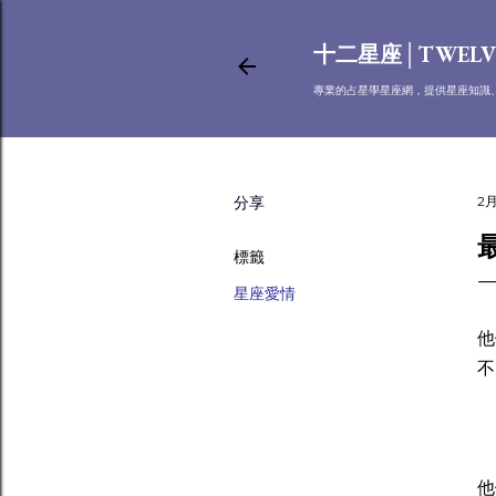
十二星座│TWELV
專業的占星學星座網，提供星座知識
分享
2月
標籤
星座愛情
俗
他
不
白
他