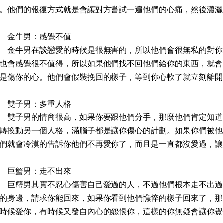
。他們的報復方式就是會讓對方嘗試一遍他們的心痛，然後瀟灑
金牛男：感覺不值
牛男在談戀愛的時候是很無害的，所以他們會很無私的對你
也會感覺很不值得，所以如果他們找不回他們給你的東西，就會
是傷你的心。他們會假裝挽回的樣子，等到你心軟了就立刻離開
雙子男：多重人格
子男的情商很高，如果你要跟他們分手，那麼他們肯定知道
轉換動另一個人格，滿腦子都是讓你傷心的計劃。如果你們被他
們就會冷漠的告訴你他們不再愛你了，而且是一直都沒愛過，讓
巨蟹男：走不出來
蟹男其實不忍心傷害自己愛過的人，不過他們根本走不出過
的身邊，請求你能回來，如果你看到他們憔悴的樣子回來了，那
時候愛你，有時候又發自內心的怨恨你，這樣的你無疑會讓你覺