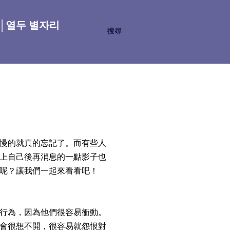
座│열두 별자리
搜尋
慢的就真的忘記了。而有些人
上自己後再消息的一點影子也
呢？讓我們一起來看看吧！
行為，因為他們很容易衝動。
會很想不開，很容易就怨恨對