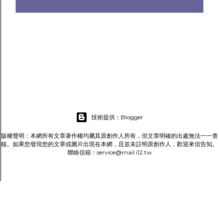
技術提供：Blogger
版權聲明：本網所有文章著作權均屬其原創作人所有，但文章明確的出處無法一一查
核。如果您發現您的文章或圖片出現在本網，且並未註明原創作人，歡迎來信告知。
聯絡信箱：service@mail.i12.tw