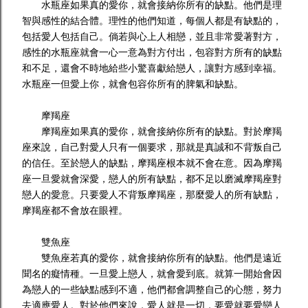
水瓶座如果真的愛你，就會接納你所有的缺點。他們是理
智與感性的結合體。理性的他們知道，每個人都是有缺點的，
包括愛人包括自己。倘若與心上人相戀，並且非常愛著對方，
感性的水瓶座就會一心一意為對方付出，包容對方所有的缺點
和不足，還會不時地給些小驚喜獻給戀人，讓對方感到幸福。
水瓶座一但愛上你，就會包容你所有的脾氣和缺點。
摩羯座
摩羯座如果真的愛你，就會接納你所有的缺點。對於摩羯
座來說，自己對愛人只有一個要求，那就是真誠和不背叛自己
的信任。至於戀人的缺點，摩羯座根本就不會在意。因為摩羯
座一旦愛就會深愛，戀人的所有缺點，都不足以磨滅摩羯座對
戀人的愛意。只要愛人不背叛摩羯座，那麼愛人的所有缺點，
摩羯座都不會放在眼裡。
雙魚座
雙魚座若真的愛你，就會接納你所有的缺點。他們是遠近
聞名的癡情種。一旦愛上戀人，就會愛到底。就算一開始會因
為戀人的一些缺點感到不適，他們都會調整自己的心態，努力
去適應愛人。對於他們來說，愛人就是一切，要愛就要愛戀人