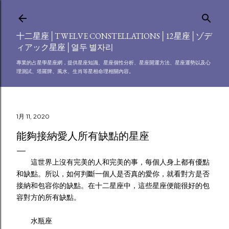
跳到主要內容
十二星座│TWELVE CONSTELLATIONS│12星座│ゾデ
ィアック星座│열두 별자리
專業的占星學星座網，提供星座知識、星座個性分析、星座開運方法、星座運勢以及心
理測試、塔羅牌、風水、生肖等星相命理相關內容。
1月 11, 2020
能夠接納愛人所有缺點的星座
這世界上沒有完美的人和完美的事，每個人身上都有優點
和缺點。所以，如何判斷一個人是否真的愛你，就看對方是否
接納和包容你的缺點。在十二星座中，這些星座便能很好的包
容對方的所有缺點。
水瓶座