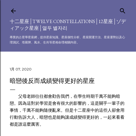
跳到主要內容
十二星座│TWELVE CONSTELLATIONS│12星座│ゾデ
ィアック星座│열두 별자리
專業的占星學星座網，提供星座知識、星座個性分析、星座開運方法、星座運勢以及心
理測試、塔羅牌、風水、生肖等星相命理相關內容。
1月 07, 2020
暗戀後反而成績變得更好的星座
父母老師往往都會勸告我們，在學生時期千萬不能夠暗
戀。因為這對於學習是會有很大的影響的，這是關乎一輩子的
事情，千萬不能夠隨便亂來。但是十二星座中的這些人卻會用
行動告訴大人，暗戀也是能夠讓成績變得更好的，一起來看看
都是誰這麼厲害。