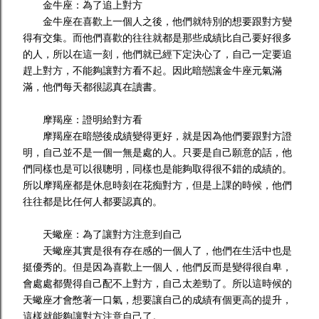
金牛座：為了追上對方
金牛座在喜歡上一個人之後，他們就特別的想要跟對方變
得有交集。而他們喜歡的往往就都是那些成績比自己要好很多
的人，所以在這一刻，他們就已經下定決心了，自己一定要追
趕上對方，不能夠讓對方看不起。因此暗戀讓金牛座元氣滿
滿，他們每天都很認真在讀書。
摩羯座：證明給對方看
摩羯座在暗戀後成績變得更好，就是因為他們要跟對方證
明，自己並不是一個一無是處的人。只要是自己願意的話，他
們同樣也是可以很聰明，同樣也是能夠取得很不錯的成績的。
所以摩羯座都是休息時刻在花痴對方，但是上課的時候，他們
往往都是比任何人都要認真的。
天蠍座：為了讓對方注意到自己
天蠍座其實是很有存在感的一個人了，他們在生活中也是
挺優秀的。但是因為喜歡上一個人，他們反而是變得很自卑，
會處處都覺得自己配不上對方，自己太差勁了。所以這時候的
天蠍座才會憋著一口氣，想要讓自己的成績有個更高的提升，
這樣就能夠讓對方注意自己了。