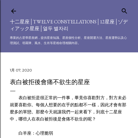
跳到主要內容
十二星座│TWELVE CONSTELLATIONS│12星座│ゾデ
ィアック星座│열두 별자리
專業的占星學星座網，提供星座知識、星座個性分析、星座開運方法、星座運勢以及心
理測試、塔羅牌、風水、生肖等星相命理相關內容。
1月 07, 2020
表白被拒後會痛不欲生的星座
表白被拒是很正常的一件事，畢竟你喜歡對方，對方未必
就要喜歡你。每個人想要的在乎的點都不一樣，因此才會有那
麼多的單戀。那麼今天就讓我們一起來看下，到底十二星座
中，哪些人在表白被拒後是會痛不欲生的呢？
白羊座：心理脆弱