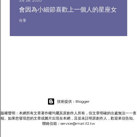
3月 28, 2020
會因為小細節喜歡上一個人的星座女
分享
技術提供：Blogger
版權聲明：本網所有文章著作權均屬其原創作人所有，但文章明確的出處無法一一查
核。如果您發現您的文章或圖片出現在本網，且並未註明原創作人，歡迎來信告知。
聯絡信箱：service@mail.i12.tw