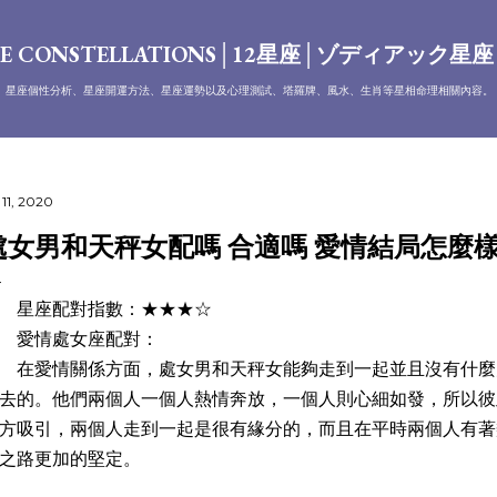
跳到主要內容
E CONSTELLATIONS│12星座│ゾディアック星
、星座個性分析、星座開運方法、星座運勢以及心理測試、塔羅牌、風水、生肖等星相命理相關內容。
 11, 2020
處女男和天秤女配嗎 合適嗎 愛情結局怎麼
星座配對指數：★★★☆
愛情處女座配對：
愛情關係方面，處女男和天秤女能夠走到一起並且沒有什麼
去的。他們兩個人一個人熱情奔放，一個人則心細如發，所以彼
方吸引，兩個人走到一起是很有緣分的，而且在平時兩個人有著
之路更加的堅定。