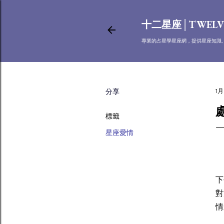
十二星座│TWELV
專業的占星學星座網，提供星座知識
分享
1月
標籤
星座愛情
在
下
對
情