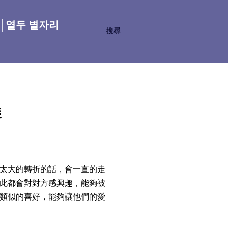
座│열두 별자리
搜尋
樣
太大的轉折的話，會一直的走
此都會對對方感興趣，能夠被
類似的喜好，能夠讓他們的愛