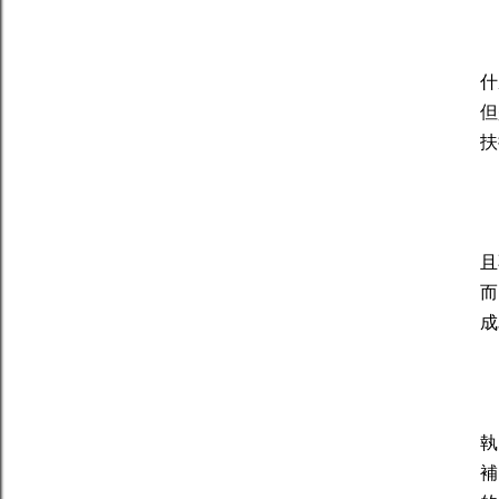
在
什
但
扶
在
且
而
成
處
執
補