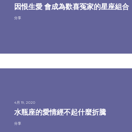
因恨生愛 會成為歡喜冤家的星座組合
分享
4月 19, 2020
水瓶座的愛情經不起什麼折騰
分享