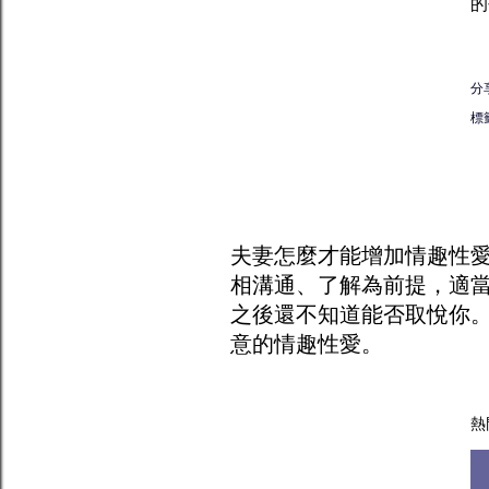
的
分
標
夫妻怎麼才能增加
情趣
性
相溝通、了解為前提，適
之後還不知道能否取悅你
意的情趣性愛。
熱