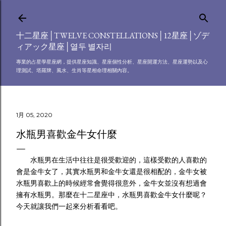
跳到主要內容
十二星座│TWELVE CONSTELLATIONS│12星座│ゾデ
ィアック星座│열두 별자리
專業的占星學星座網，提供星座知識、星座個性分析、星座開運方法、星座運勢以及心
理測試、塔羅牌、風水、生肖等星相命理相關內容。
1月 05, 2020
水瓶男喜歡金牛女什麼
水瓶男在生活中往往是很受歡迎的，這樣受歡的人喜歡的
會是金牛女了，其實水瓶男和金牛女還是很相配的，金牛女被
水瓶男喜歡上的時候經常會覺得很意外，金牛女並沒有想過會
擁有水瓶男。那麼在十二星座中，水瓶男喜歡金牛女什麼呢？
今天就讓我們一起來分析看看吧。