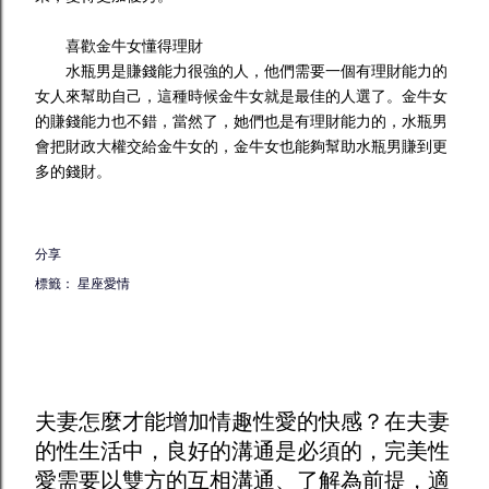
喜歡金牛女懂得理財
水瓶男是賺錢能力很強的人，他們需要一個有理財能力的
女人來幫助自己，這種時候金牛女就是最佳的人選了。金牛女
的賺錢能力也不錯，當然了，她們也是有理財能力的，水瓶男
會把財政大權交給金牛女的，金牛女也能夠幫助水瓶男賺到更
多的錢財。
分享
標籤：
星座愛情
夫妻怎麼才能增加
情趣
性愛的快感？在夫妻
的性生活中，良好的溝通是必須的，完美性
愛需要以雙方的互相溝通、了解為前提，適