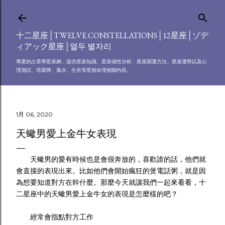
跳到主要內容
十二星座│TWELVE CONSTELLATIONS│12星座│ゾデ
ィアック星座│열두 별자리
專業的占星學星座網，提供星座知識、星座個性分析、星座開運方法、星座運勢以及心
理測試、塔羅牌、風水、生肖等星相命理相關內容。
1月 06, 2020
天蠍男愛上金牛女表現
天蠍男的愛有時候也是會很奔放的，喜歡誰的話，他們就
會直接的表現出來。比如他們會開始瘋狂的煲電話粥，就是因
為想要知道對方在幹什麼。那麼今天就讓我們一起來看看，十
二星座中的天蠍男愛上金牛女的表現是怎麼樣的吧？
經常會指點對方工作