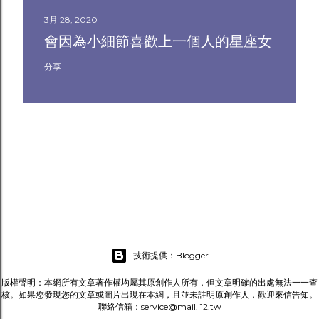
3月 28, 2020
會因為小細節喜歡上一個人的星座女
分享
技術提供：Blogger
版權聲明：本網所有文章著作權均屬其原創作人所有，但文章明確的出處無法一一查
核。如果您發現您的文章或圖片出現在本網，且並未註明原創作人，歡迎來信告知。
聯絡信箱：service@mail.i12.tw